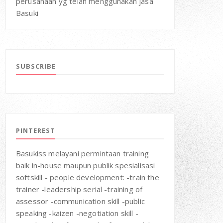
perusahaan yg telah menggunakan jasa
Basuki
SUBSCRIBE
PINTEREST
Basukiss melayani permintaan training
baik in-house maupun publik spesialisasi
softskill - people development: -train the
trainer -leadership serial -training of
assessor -communication skill -public
speaking -kaizen -negotiation skill -