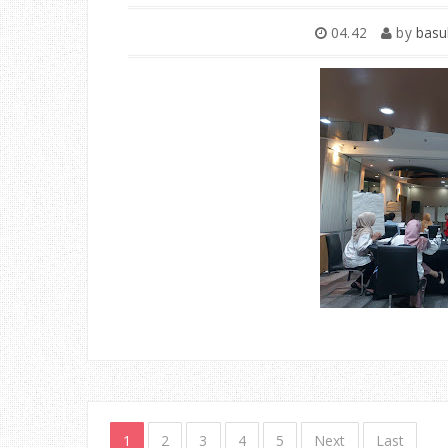
04.42
by
basu
1
2
3
4
5
Next
Last