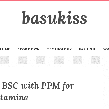
basukiss
mencerahkan kehidupan
UT ME
DROP DOWN
TECHNOLOGY
FASHION
DO
- BSC with PPM for
rtamina