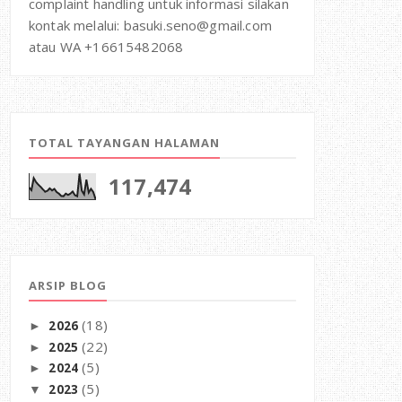
complaint handling untuk informasi silakan
kontak melalui: basuki.seno@gmail.com
atau WA +16615482068
TOTAL TAYANGAN HALAMAN
117,474
ARSIP BLOG
(18)
2026
►
(22)
2025
►
(5)
2024
►
(5)
2023
▼