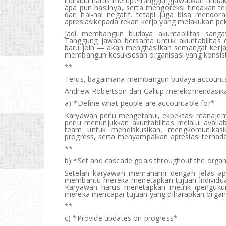
individu harus mempertanggungjawabkan tinda
apa pun hasilnya, serta mengoreksi tindakan te
dari hal-hal negatif, tetapi juga bisa mendo
apresiasikepada rekan kerja yang melakukan pe
Jadi membangun budaya akuntabilitas sangat
Tanggung jawab bersama untuk akuntabilitas 
baru join — akan menghasilkan semangat kerja y
membangun kesuksesan organisasi yang konsis
**
Terus, bagaimana membangun budaya accountabi
Andrew Robertson dari Gallup merekomendasikan
a) *Define what people are accountable for*
Karyawan perlu mengetahui, ekpektasi manajeme
perlu menunjukkan akuntabilitas melalui avail
team untuk mendiskusikan, mengkomunikas
progress, serta menyampaikan apresiasi terhad
**
b) *Set and cascade goals throughout the organ
Setelah karyawan memahami dengan jelas ap
membantu mereka menetapkan tujuan individual
Karyawan harus menetapkan metrik (penguk
mereka mencapai tujuan yang diharapkan organi
**
c) *Provide updates on progress*