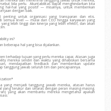
kan mereka dan menerima tanggung jawab untuk mereka,
rsebut bila perlu. Akuntabilitas dapat menghindarkan kita
rang hal-hal yang positif — misalnya, untuk memberikan
kerjaan dengan baik.
 penting untuk organisasi yang transparan dan etis.
di semua level — mulai dari CEO hingga karyawan yang
ang lebih tinggi dan kinerja yang lebih efektif, dan akan
ten.
lity ini?
 beberapa hal yang bisa dijalankan.
n terhadap tujuan yang perlu mereka capai. Atasan juga
ability mereka sendiri dan waktu yang dihabiskan bersama
ikan, mendapatkan feedback dan memberikan update
ap tanggung jawab seluruh tim dan pencapiannya.
ization*
a yang menjadi tanggung jawab mereka, atasan harus
 yang terukur dan selaras dengan peran masing-masing.
uran) yang akan membantu mereka mengetahui apakah
sasi.