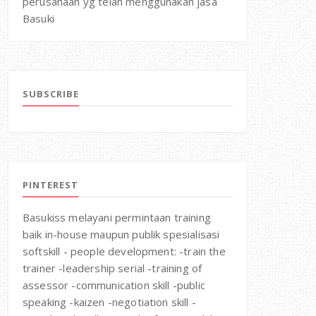
perusahaan yg telah menggunakan jasa
Basuki
SUBSCRIBE
PINTEREST
Basukiss melayani permintaan training
baik in-house maupun publik spesialisasi
softskill - people development: -train the
trainer -leadership serial -training of
assessor -communication skill -public
speaking -kaizen -negotiation skill -