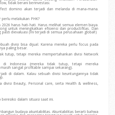
ow, tidak berani berinvestasi.
fect domino akan terjadi dan melanda di mana-mana.
 perlu melakukan PHK?
 2026 harus hati-hati. Harus melihat semua elemen biaya.
g untuk meningkatkan efisiensi dan productifitas. Dan
asti dievaluasi (Ini terjadi di semua perusahaan global!)
uah divisi bisa dijual. Karena mereka perlu focus pada
a paling besar.
dak tutup, tetapi mereka mempertahankan divisi Network
.
s di Indonesia (mereka tidak tutup, tetapi mereka
masih sangat profitable sampai sekarang).
erjadi di dalam. Kalau sebuah divisi keuntungannya tidak
up.
 divisi Beauty, Personal care, serta Health & wellness,
eresiko dalam situasi saat ini.
mbangun budaya akuntabilitas. Akuntabilitas berarti bahwa