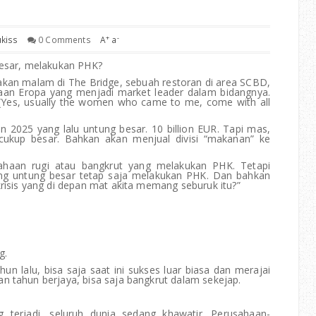
+
-
kiss
0 Comments
A
a
esar, melakukan PHK?
 makan malam di The Bridge, sebuah restoran di area SCBD,
haan Eropa yang menjadi market leader dalam bidangnya.
 (Yes, usually the women who came to me, come with all
n 2025 yang lalu untung besar. 10 billion EUR. Tapi mas,
ukup besar. Bahkan akan menjual divisi “makanan” ke
ahaan rugi atau bangkrut yang melakukan PHK. Tetapi
ng untung besar tetap saja melakukan PHK. Dan bahkan
krisis yang di depan mat akita memang seburuk itu?”
g.
un lalu, bisa saja saat ini sukses luar biasa dan merajai
an tahun berjaya, bisa saja bangkrut dalam sekejap.
g terjadi, seluruh dunia sedang khawatir. Perusahaan-