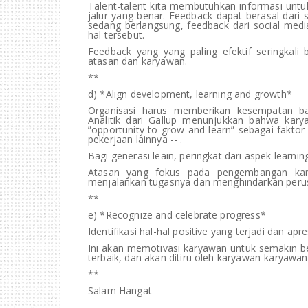
Talent-talent kita membutuhkan informasi unt
jalur yang benar. Feedback dapat berasal dari
sedang berlangsung, feedback dari social med
hal tersebut.
Feedback yang yang paling efektif seringkali 
atasan dan karyawan.
**
d) *Align development, learning and growth*
Organisasi harus memberikan kesempatan bag
Analitik dari Gallup menunjukkan bahwa ka
”opportunity to grow and learn” sebagai fakto
pekerjaan lainnya -- .
Bagi generasi leain, peringkat dari aspek learnin
Atasan yang fokus pada pengembangan ka
menjalankan tugasnya dan menghindarkan perusa
**
e) *Recognize and celebrate progress*
Identifikasi hal-hal positive yang terjadi dan apr
Ini akan memotivasi karyawan untuk semakin b
terbaik, dan akan ditiru oleh karyawan-karyawan 
**
Salam Hangat