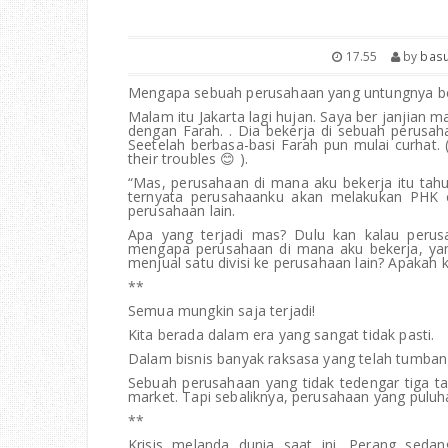
17.55
by
basu
Mengapa sebuah perusahaan yang untungnya b
Malam itu Jakarta lagi hujan. Saya ber janjian
dengan Farah. . Dia bekerja di sebuah perusa
Seetelah berbasa-basi Farah pun mulai curhat.
their troubles 😊 ).
“Mas, perusahaan di mana aku bekerja itu tahu
ternyata perusahaanku akan melakukan PHK c
perusahaan lain.
Apa yang terjadi mas? Dulu kan kalau perus
mengapa perusahaan di mana aku bekerja, ya
menjual satu divisi ke perusahaan lain? Apakah 
**
Semua mungkin saja terjadi!
Kita berada dalam era yang sangat tidak pasti.
Dalam bisnis banyak raksasa yang telah tumban
Sebuah perusahaan yang tidak tedengar tiga tah
market. Tapi sebaliknya, perusahaan yang puluh
**
Krisis melanda dunia saat ini. Perang sedan