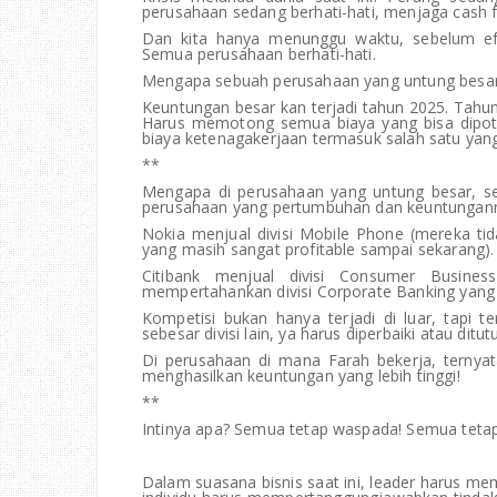
perusahaan sedang berhati-hati, menjaga cash fl
Dan kita hanya menunggu waktu, sebelum ef
Semua perusahaan berhati-hati.
Mengapa sebuah perusahaan yang untung besar
Keuntungan besar kan terjadi tahun 2025. Tahun
Harus memotong semua biaya yang bisa dipoton
biaya ketenagakerjaan termasuk salah satu yang p
**
Mengapa di perusahaan yang untung besar, seb
perusahaan yang pertumbuhan dan keuntunganny
Nokia menjual divisi Mobile Phone (mereka ti
yang masih sangat profitable sampai sekarang)
Citibank menjual divisi Consumer Busines
mempertahankan divisi Corporate Banking yang 
Kompetisi bukan hanya terjadi di luar, tapi t
sebesar divisi lain, ya harus diperbaiki atau ditut
Di perusahaan di mana Farah bekerja, ternyata
menghasilkan keuntungan yang lebih tinggi!
**
Intinya apa? Semua tetap waspada! Semua tetap b
Dalam suasana bisnis saat ini, leader harus me