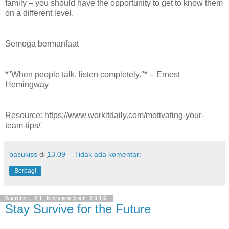
family – you should have the opportunity to get to know them
on a different level.
Semoga bermanfaat
*"When people talk, listen completely."* -- Ernest
Hemingway
Resource: https://www.workitdaily.com/motivating-your-
team-tips/
basukiss
di
13.09
Tidak ada komentar:
Berbagi
Senin, 21 November 2016
Stay Survive for the Future