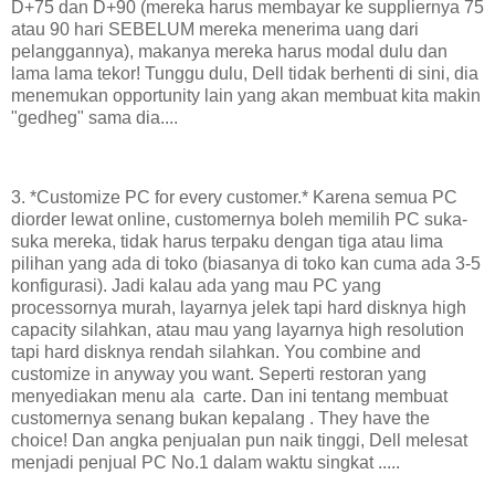
D+75 dan D+90 (mereka harus membayar ke suppliernya 75
atau 90 hari SEBELUM mereka menerima uang dari
pelanggannya), makanya mereka harus modal dulu dan
lama lama tekor! Tunggu dulu, Dell tidak berhenti di sini, dia
menemukan opportunity lain yang akan membuat kita makin
"gedheg" sama dia....
3. *Customize PC for every customer.* Karena semua PC
diorder lewat online, customernya boleh memilih PC suka-
suka mereka, tidak harus terpaku dengan tiga atau lima
pilihan yang ada di toko (biasanya di toko kan cuma ada 3-5
konfigurasi). Jadi kalau ada yang mau PC yang
processornya murah, layarnya jelek tapi hard disknya high
capacity silahkan, atau mau yang layarnya high resolution
tapi hard disknya rendah silahkan. You combine and
customize in anyway you want. Seperti restoran yang
menyediakan menu ala carte. Dan ini tentang membuat
customernya senang bukan kepalang . They have the
choice! Dan angka penjualan pun naik tinggi, Dell melesat
menjadi penjual PC No.1 dalam waktu singkat .....