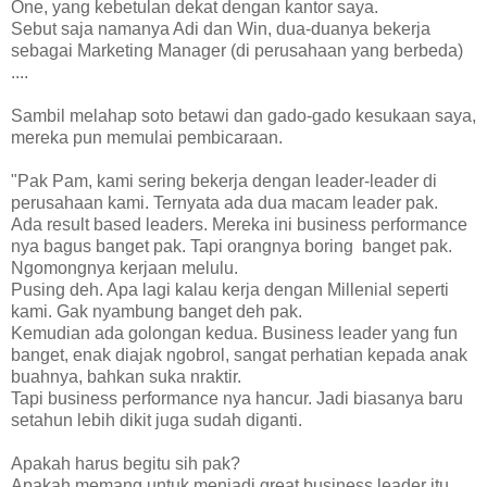
One, yang kebetulan dekat dengan kantor saya.
Sebut saja namanya Adi dan Win, dua-duanya bekerja
sebagai Marketing Manager (di perusahaan yang berbeda)
....
Sambil melahap soto betawi dan gado-gado kesukaan saya,
mereka pun memulai pembicaraan.
"Pak Pam, kami sering bekerja dengan leader-leader di
perusahaan kami. Ternyata ada dua macam leader pak.
Ada result based leaders. Mereka ini business performance
nya bagus banget pak. Tapi orangnya boring banget pak.
Ngomongnya kerjaan melulu.
Pusing deh. Apa lagi kalau kerja dengan Millenial seperti
kami. Gak nyambung banget deh pak.
Kemudian ada golongan kedua. Business leader yang fun
banget, enak diajak ngobrol, sangat perhatian kepada anak
buahnya, bahkan suka nraktir.
Tapi business performance nya hancur. Jadi biasanya baru
setahun lebih dikit juga sudah diganti.
Apakah harus begitu sih pak?
Apakah memang untuk menjadi great business leader itu