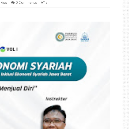
+
-
kiss
0 Comments
A
a