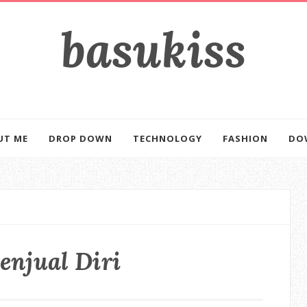
basukiss
mencerahkan kehidupan
UT ME
DROP DOWN
TECHNOLOGY
FASHION
DO
enjual Diri