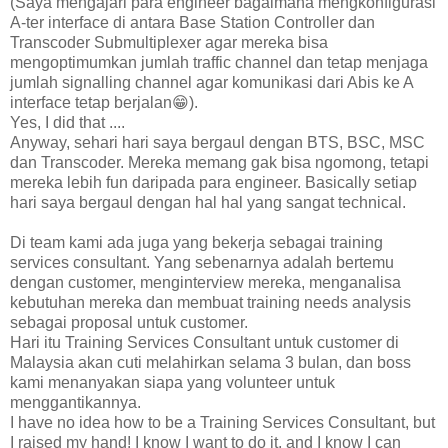
(Saya mengajari para engineer bagaimana mengkonfigurasi
A-ter interface di antara Base Station Controller dan
Transcoder Submultiplexer agar mereka bisa
mengoptimumkan jumlah traffic channel dan tetap menjaga
jumlah signalling channel agar komunikasi dari Abis ke A
interface tetap berjalan😁).
Yes, I did that ....
Anyway, sehari hari saya bergaul dengan BTS, BSC, MSC
dan Transcoder. Mereka memang gak bisa ngomong, tetapi
mereka lebih fun daripada para engineer. Basically setiap
hari saya bergaul dengan hal hal yang sangat technical.
Di team kami ada juga yang bekerja sebagai training
services consultant. Yang sebenarnya adalah bertemu
dengan customer, menginterview mereka, menganalisa
kebutuhan mereka dan membuat training needs analysis
sebagai proposal untuk customer.
Hari itu Training Services Consultant untuk customer di
Malaysia akan cuti melahirkan selama 3 bulan, dan boss
kami menanyakan siapa yang volunteer untuk
menggantikannya.
I have no idea how to be a Training Services Consultant, but
I raised my hand! I know I want to do it, and I know I can