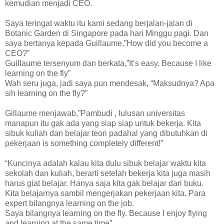
kemudian menjadi CEO.
Saya teringat waktu itu kami sedang berjalan-jalan di
Botanic Garden di Singapore pada hari Minggu pagi. Dan
saya bertanya kepada Guillaume,”How did you become a
CEO?”
Guillaume tersenyum dan berkata,”It’s easy. Because I like
learning on the fly”
Wah seru juga, jadi saya pun mendesak, “Maksudnya? Apa
sih learning on the fly?”
Gillaume menjawab,”Pambudi , lulusan universitas
manapun itu gak ada yang siap siap untuk bekerja. Kita
sibuk kuliah dan belajar teori padahal yang dibutuhkan di
pekerjaan is something completely different!”
“Kuncinya adalah kalau kita dulu sibuk belajar waktu kita
sekolah dan kuliah, berarti setelah bekerja kita juga masih
harus giat belajar. Hanya saja kita gak belajar dari buku.
Kita belajarnya sambil mengerjakan pekerjaan kita. Para
expert bilangnya learning on the job.
Saya bilangnya learning on the fly. Because I enjoy flying
and learning at the same time”