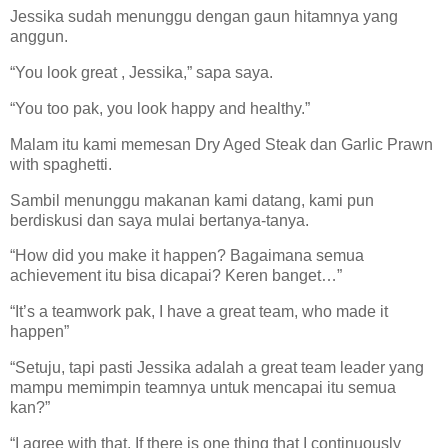
Jessika sudah menunggu dengan gaun hitamnya yang
anggun.
“You look great , Jessika,” sapa saya.
“You too pak, you look happy and healthy.”
Malam itu kami memesan Dry Aged Steak dan Garlic Prawn
with spaghetti.
Sambil menunggu makanan kami datang, kami pun
berdiskusi dan saya mulai bertanya-tanya.
“How did you make it happen? Bagaimana semua
achievement itu bisa dicapai? Keren banget…”
“It’s a teamwork pak, I have a great team, who made it
happen”
“Setuju, tapi pasti Jessika adalah a great team leader yang
mampu memimpin teamnya untuk mencapai itu semua
kan?”
“I agree with that. If there is one thing that I continuously