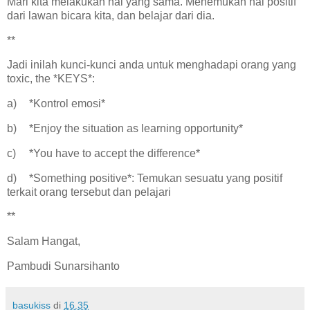
Mari kita melakukan hal yang sama. Menemukan hal positif
dari lawan bicara kita, dan belajar dari dia.
**
Jadi inilah kunci-kunci anda untuk menghadapi orang yang
toxic, the *KEYS*:
a)
*Kontrol emosi*
b)
*Enjoy the situation as learning opportunity*
c)
*You have to accept the difference*
d)
*Something positive*: Temukan sesuatu yang positif
terkait orang tersebut dan pelajari
**
Salam Hangat,
Pambudi Sunarsihanto
basukiss
di
16.35