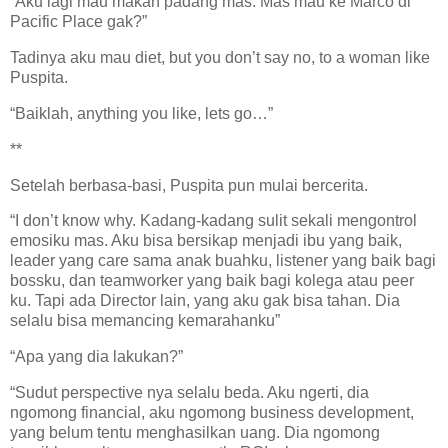
“Aku lagi mau makan padang mas. Mas mau ke Marco di
Pacific Place gak?”
Tadinya aku mau diet, but you don’t say no, to a woman like
Puspita.
“Baiklah, anything you like, lets go…”
**
Setelah berbasa-basi, Puspita pun mulai bercerita.
“I don’t know why. Kadang-kadang sulit sekali mengontrol
emosiku mas. Aku bisa bersikap menjadi ibu yang baik,
leader yang care sama anak buahku, listener yang baik bagi
bossku, dan teamworker yang baik bagi kolega atau peer
ku. Tapi ada Director lain, yang aku gak bisa tahan. Dia
selalu bisa memancing kemarahanku”
“Apa yang dia lakukan?”
“Sudut perspective nya selalu beda. Aku ngerti, dia
ngomong financial, aku ngomong business development,
yang belum tentu menghasilkan uang. Dia ngomong