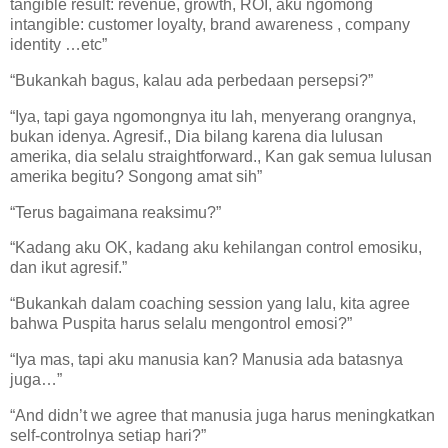
tangible result: revenue, growth, ROI, aku ngomong
intangible: customer loyalty, brand awareness , company
identity …etc”
“Bukankah bagus, kalau ada perbedaan persepsi?”
“Iya, tapi gaya ngomongnya itu lah, menyerang orangnya,
bukan idenya. Agresif., Dia bilang karena dia lulusan
amerika, dia selalu straightforward., Kan gak semua lulusan
amerika begitu? Songong amat sih”
“Terus bagaimana reaksimu?”
“Kadang aku OK, kadang aku kehilangan control emosiku,
dan ikut agresif.”
“Bukankah dalam coaching session yang lalu, kita agree
bahwa Puspita harus selalu mengontrol emosi?”
“Iya mas, tapi aku manusia kan? Manusia ada batasnya
juga…”
“And didn’t we agree that manusia juga harus meningkatkan
self-controlnya setiap hari?”